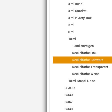
3 ml Rund
3 ml Quadrat
3 ml in Acryl Box
5 ml
8 ml
10 ml
10 ml anzeigen
Deckelfarbe Pink
Deckelfarbe Schwarz
Deckelfarbe Transparent
Deckelfarbe Weiss
10 ml Stapel-Dose
CLAUDI
SO40
SO67
SO48