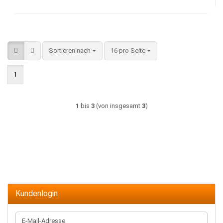
Sortieren nach
pro Seite
Sortieren nach
16 pro Seite
1
1
bis
3
(von insgesamt
3
)
Kundenlogin
E-